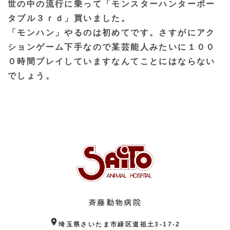
世の中の流行に乗って「モンスターハンターポー
タブル３ｒｄ」買いました。
「モンハン」やるのは初めてです。さすがにアク
ションゲーム下手なので某芸能人みたいに１００
０時間プレイしていますなんてことにはならない
でしょう。
斉藤動物病院
location_on
埼玉県さいたま市緑区道祖土3-17-2