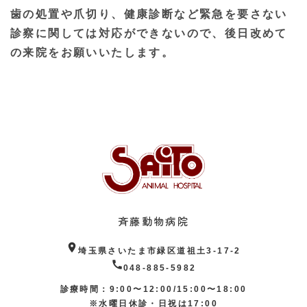
歯の処置や爪切り、健康診断など緊急を要さない
診察に関しては対応ができないので、後日改めて
の来院をお願いいたします。
斉藤動物病院
location_on
埼玉県さいたま市緑区道祖土3-17-2
call
048-885-5982
診療時間：9:00〜12:00/15:00〜18:00
※水曜日休診・日祝は17:00